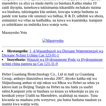
maendeleo ya afya ya muda mrefu ya biashara.Katika miaka 10
zaidi iliyopita, tumekuwa tukisimamia kikamilifu mchakato mzima
wa biashara, tukizingatia kila undani, kuwapa wateja huduma za
pande zote kama vile ununuzi wa bidhaa, R & D, udhibiti wa ubora,
usimamizi wa vifaa na kadhalika, na kuwa wa kuaminika. kampuni
ya ushirikiano na mshirika kwa wateja wetu.
Maonyesho Yetu
Iliyotangulia:
1, 4-Wasambazaji wa Dioxane Watengenezaji wa
Dioxane Nchini Uchina Cas 123-91-1
Inayofuata:
Wauzaji wa Hydroquinone Poda ya Hydroquinone
nchini china pamoja na Cas 123-31-9
Hebei Guanlang Biotechnology Co., Ltd ni mali ya Guanlang
Group, ambayo ilianzishwa mwaka 2007, iliyoko katika mji wa
Shijiazhuang ambao ni mji mkuu wa Mkoa wa Hebei na sekta ya
kitovu kati ya Beijing Tianjin na Hebei na ina faida ya usafiri
rahisi.Kampuni yetu ni biashara ya kisasa ya teknolojia ya juu ya
kemikali yenye Utafiti na Maendeleo, uzalishaji na mauzo. Tuna
kiwanda na maabara yetu wenyewe, pia hutoa huduma maalum ya
usanisi kwa wateja wetu.