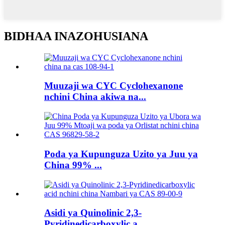
BIDHAA INAZOHUSIANA
Muuzaji wa CYC Cyclohexanone
nchini China akiwa na...
Poda ya Kupunguza Uzito ya Juu ya
China 99% ...
Asidi ya Quinolinic 2,3-
Pyridinedicarboxylic a...