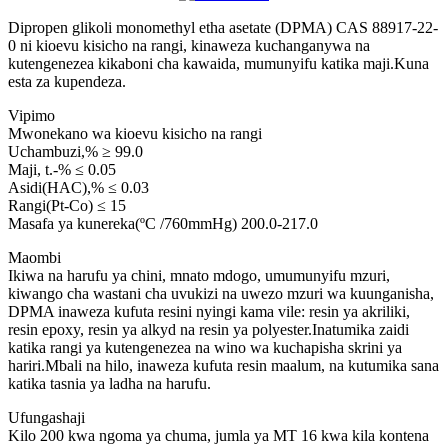
Dipropen glikoli monomethyl etha asetate (DPMA) CAS 88917-22-
0 ni kioevu kisicho na rangi, kinaweza kuchanganywa na
kutengenezea kikaboni cha kawaida, mumunyifu katika maji.Kuna
esta za kupendeza.
Vipimo
Mwonekano wa kioevu kisicho na rangi
Uchambuzi,% ≥ 99.0
Maji, t.-% ≤ 0.05
Asidi(HAC),% ≤ 0.03
Rangi(Pt-Co) ≤ 15
Masafa ya kunereka(ºC /760mmHg) 200.0-217.0
Maombi
Ikiwa na harufu ya chini, mnato mdogo, umumunyifu mzuri,
kiwango cha wastani cha uvukizi na uwezo mzuri wa kuunganisha,
DPMA inaweza kufuta resini nyingi kama vile: resin ya akriliki,
resin epoxy, resin ya alkyd na resin ya polyester.Inatumika zaidi
katika rangi ya kutengenezea na wino wa kuchapisha skrini ya
hariri.Mbali na hilo, inaweza kufuta resin maalum, na kutumika sana
katika tasnia ya ladha na harufu.
Ufungashaji
Kilo 200 kwa ngoma ya chuma, jumla ya MT 16 kwa kila kontena