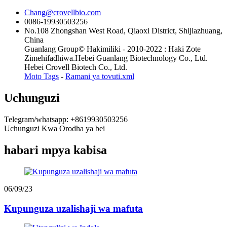
Chang@crovellbio.com
0086-19930503256
No.108 Zhongshan West Road, Qiaoxi District, Shijiazhuang,
China
Guanlang Group© Hakimiliki - 2010-2022 : Haki Zote
Zimehifadhiwa.Hebei Guanlang Biotechnology Co., Ltd.
Hebei Crovell Biotech Co., Ltd.
Moto Tags
-
Ramani ya tovuti.xml
Uchunguzi
Telegram/whatsapp: +8619930503256
Uchunguzi Kwa Orodha ya bei
habari mpya kabisa
06/09/23
Kupunguza uzalishaji wa mafuta