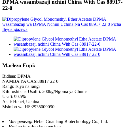
DPMA wasambazaji nchini China With Cas 88917-
22-0
Maelezo Fupi:
Bidhaa: DPMA
NAMBA YA CAS:88917-22-0
Rangi: Isiyo na rangi
Kifurushi cha Usafiri: 200kg/Ngoma ya Chuma
Usafi: 99.5%
Asili: Hebei, Uchina
Msimbo wa HS:2935009090
Mtengenezaji:
Hebei Guanlang Biotechnology Co., Ltd.
Hali ya hisa:
Ipo kwenye hisa