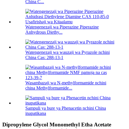
China C...
Watengenezaji wa Piperazine Piperazine
Anhydrous Diethy...
Watengenezaji wa wauzaji wa Pyrazole nchini
China Cas: 288-13-1
Wasambazaji wa N-methylformamide nchini
china Methylformamide...
Sampuli ya bure ya Phenacetin nchini China
inapatikana
Dipropylene Glycol Monomethyl Etha Acetate