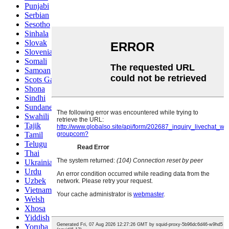
Punjabi
Serbian
Sesotho
Sinhala
Slovak
Slovenian
Somali
Samoan
Scots Gaelic
Shona
Sindhi
Sundanese
Swahili
Tajik
Tamil
Telugu
Thai
Ukrainian
Urdu
Uzbek
Vietnamese
Welsh
Xhosa
Yiddish
Yoruba