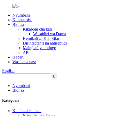
Nyumbani
Kuhusu sisi
Bidhaa
Kikaboni cha kati
Wasaidizi wa Dawa
Kemikali za Kila Siku
Disinfectants na antiseptics
Malighafi ya mifugo
API
Habari
Wasiliana nasi
English
Nyumbani
Bidhaa
Kategoria
Kikaboni cha kati
Wasaidizi wa Dawa