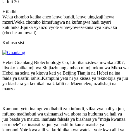
la futi 20
Hifadhi
Weka chombo katika eneo lenye baridi, lenye uingizaji hewa
mzuri.Weka chombo kimefungwa na kufungwa hadi tayari
kutumika.Epuka vyanzo vyote vinavyowezekana vya kuwaka
(cheche au mwali).
Kuhusu sisi
Hebei Guanlang Biotechnology Co, Ltd ilianzishwa mwaka 2007,
iliyoko katika mji wa Shijiazhuang ambao ni mji mkuu wa Mkoa wa
Hebei na sekta ya kitovu kati ya Beijing Tianjin na Hebei na ina
faida ya usafiri rahisi.Kampuni yetu ni ya kisasa ya teknolojia ya juu
ya biashara ya kemikali na Utafiti na Maendeleo, uzalishaji na
mauzo.
Kampuni yetu ina nguvu dhabiti za kiufundi, vifaa vya hali ya juu,
mfumo madhubuti wa usimamizi wa ubora na huduma ya hali ya
juu baada ya mauzo, inafuata falsafa ya biashara ya "mteja kwanza
na mbele" na inasisitiza juu ya uadilifu kama maisha ya
kampuni.Yote kwa ajili ya kuridhika kwa wateja, yote kwa ajili ya