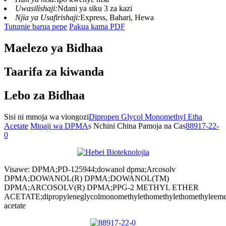
Uwasilishaji:
Ndani ya siku 3 za kazi
Njia ya Usafirishaji:
Express, Bahari, Hewa
Tutumie barua pepe
Pakua kama PDF
Maelezo ya Bidhaa
Taarifa za kiwanda
Lebo za Bidhaa
Sisi ni mmoja wa viongozi
Dipropen Glycol Monomethyl Etha
Acetate
Mtoaji wa DPMA
s Nchini China Pamoja na Cas
88917-22-
0
Visawe: DPMA;PD-125944;dowanol dpma;Arcosolv
DPMA;DOWANOL(R) DPMA;DOWANOL(TM)
DPMA;ARCOSOLV(R) DPMA;PPG-2 METHYL ETHER
ACETATE;dipropyleneglycolmonomethylethomethylethomethyleem
acetate