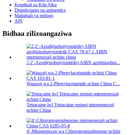
Kemikali za Kila Siku
Disinfectants na antiseptics
Malighafi ya mifugo
API
Bidhaa zilizoangaziwa
2,2′-Azodi(isobutyronitrile) AIBN azobisisobut...
Wauzaji wa 2-Phenylacetamide nchini China C...
Tetracaine hcl Tetracaine msingi mtengenezaji
nchini China
4′-Mtengenezaji wa Chloropropiophenone nchini